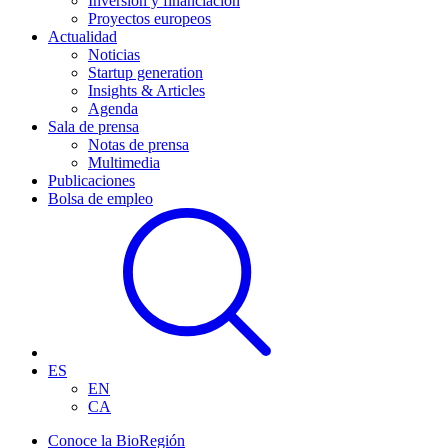
Inversión y financiación
Proyectos europeos
Actualidad
Noticias
Startup generation
Insights & Articles
Agenda
Sala de prensa
Notas de prensa
Multimedia
Publicaciones
Bolsa de empleo
ES
EN
CA
Conoce la BioRegión