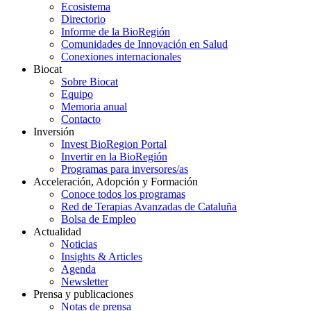
Ecosistema
Directorio
Informe de la BioRegión
Comunidades de Innovación en Salud
Conexiones internacionales
Biocat
Sobre Biocat
Equipo
Memoria anual
Contacto
Inversión
Invest BioRegion Portal
Invertir en la BioRegión
Programas para inversores/as
Acceleración, Adopción y Formación
Conoce todos los programas
Red de Terapias Avanzadas de Cataluña
Bolsa de Empleo
Actualidad
Noticias
Insights & Articles
Agenda
Newsletter
Prensa y publicaciones
Notas de prensa