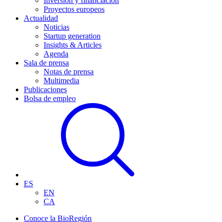
Inversión y financiación
Proyectos europeos
Actualidad
Noticias
Startup generation
Insights & Articles
Agenda
Sala de prensa
Notas de prensa
Multimedia
Publicaciones
Bolsa de empleo
ES
EN
CA
Conoce la BioRegión