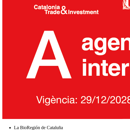
La BioRegión de Cataluña