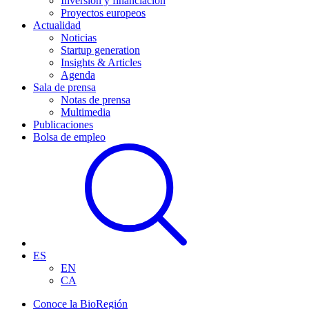
Inversión y financiación
Proyectos europeos
Actualidad
Noticias
Startup generation
Insights & Articles
Agenda
Sala de prensa
Notas de prensa
Multimedia
Publicaciones
Bolsa de empleo
ES
EN
CA
Conoce la BioRegión