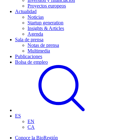
Inversión y financiación
Proyectos europeos
Actualidad
Noticias
Startup generation
Insights & Articles
Agenda
Sala de prensa
Notas de prensa
Multimedia
Publicaciones
Bolsa de empleo
ES
EN
CA
Conoce la BioRegión