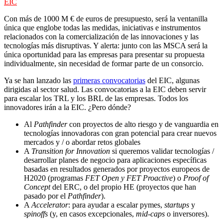
EIC
Con más de 1000 M € de euros de presupuesto, será la ventanilla
única que englobe todas las medidas, iniciativas e instrumentos
relacionados con la comercialización de las innovaciones y las
tecnologías más disruptivas. Y alerta: junto con las MSCA será la
única oportunidad para las empresas para presentar su propuesta
individualmente, sin necesidad de formar parte de un consorcio.
Ya se han lanzado las
primeras convocatorias
del EIC, algunas
dirigidas al sector salud. Las convocatorias a la EIC deben servir
para escalar los TRL y los BRL de las empresas. Todos los
innovadores irán a la EIC. ¿Pero dónde?
Al
Pathfinder
con proyectos de alto riesgo y de vanguardia en
tecnologías innovadoras con gran potencial para crear nuevos
mercados y / o abordar retos globales
A
Transition for Innovation
si queremos validar tecnologías /
desarrollar planes de negocio para aplicaciones específicas
basadas en resultados generados por proyectos europeos de
H2020 (programas
FET Open y FET Proactive
) o
Proof of
Concept
del ERC, o del propio HE (proyectos que han
pasado por el
Pathfinder
).
A
Accelerator
: para ayudar a escalar pymes,
startups
y
spinoffs
(y, en casos excepcionales,
mid-caps
o inversores).