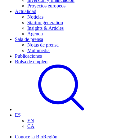
Inversión y financiación
Proyectos europeos
Actualidad
Noticias
Startup generation
Insights & Articles
Agenda
Sala de prensa
Notas de prensa
Multimedia
Publicaciones
Bolsa de empleo
ES
EN
CA
Conoce la BioRegión