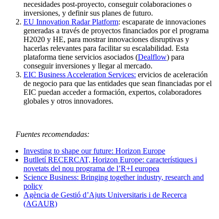
necesidades post-proyecto, conseguir colaboraciones o
inversiones, y definir sus planes de futuro.
EU Innovation Radar Platform
: escaparate de innovaciones
generadas a través de proyectos financiados por el programa
H2020 y HE, para mostrar innovaciones disruptivas y
hacerlas relevantes para facilitar su escalabilidad. Esta
plataforma tiene servicios asociados (
Dealflow
) para
conseguir inversiones y llegar al mercado.
EIC Business Acceleration Services:
ervicios de aceleración
de negocio para que las entidades que sean financiadas por el
EIC puedan acceder a formación, expertos, colaboradores
globales y otros innovadores.
Fuentes recomendadas:
Investing to shape our future: Horizon Europe
Butlletí RECERCAT, Horizon Europe: característiques i
novetats del nou programa de l’R+I europea
Science Business: Bringing together industry, research and
policy
Agència de Gestió d’Ajuts Universitaris i de Recerca
(AGAUR)