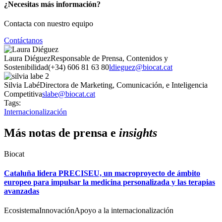
¿Necesitas más información?
Contacta con nuestro equipo
Contáctanos
Laura Diéguez
Responsable de Prensa, Contenidos y
Sostenibilidad
(+34) 606 81 63 80
ldieguez@biocat.cat
Silvia Labé
Directora de Marketing, Comunicación, e Inteligencia
Competitiva
slabe@biocat.cat
Tags:
Internacionalización
Más notas de prensa e
insights
Biocat
Cataluña lidera PRECISEU, un macroproyecto de ámbito
europeo para impulsar la medicina personalizada y las terapias
avanzadas
Ecosistema
Innovación
Apoyo a la internacionalización