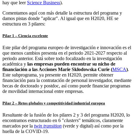
hay que leer
Science Business
).
Comentamos aquí con más detalle la estructura del programa y
damos pistas donde "aplicar". Al igual que en H2020, HE se
estructura en 3 pilares:
Pilar 1 – Ciencia excelente
Este pilar del programa europeo de investigación e innovación es el
que menos cambios presenta en el periodo 2021-2027 respecto al
periodo anterior. Está sobre todo focalizado en la investigación
académica y
las empresas pueden encontrar su nicho de
financiación a las Acciones Marie Skłodowska Curie (
MSCA
)
.
Este subprograma, ya presente en H2020, permite obtener
financiación para la contratación de personal investigador, mediante
becas de doctorado y postdoc, así como puede financiar programas
de movilidad internacional entre empresas.
Pilar 2 – Retos globales y competitividad industrial europea
Resultante de la fusión de los pilares 2 y 3 del programa H2020, lo
encontramos estructurado en 6 "
clusters
" temáticos, claramente
marcados por la
twin transition
(verde y digital) así como por la
huella de la COVID-19.