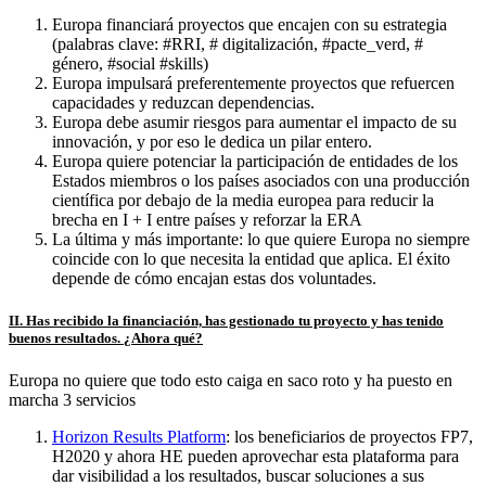
Europa financiará proyectos que encajen con su estrategia
(palabras clave: #RRI, # digitalización, #pacte_verd, #
género, #social #skills)
Europa impulsará preferentemente proyectos que refuercen
capacidades y reduzcan dependencias.
Europa debe asumir riesgos para aumentar el impacto de su
innovación, y por eso le dedica un pilar entero.
Europa quiere potenciar la participación de entidades de los
Estados miembros o los países asociados con una producción
científica por debajo de la media europea para reducir la
brecha en I + I entre países y reforzar la ERA
La última y más importante: lo que quiere Europa no siempre
coincide con lo que necesita la entidad que aplica. El éxito
depende de cómo encajan estas dos voluntades.
II. Has recibido la financiación, has gestionado tu proyecto y has tenido
buenos resultados. ¿Ahora qué?
Europa no quiere que todo esto caiga en saco roto y ha puesto en
marcha 3 servicios
Horizon Results Platform
: los beneficiarios de proyectos FP7,
H2020 y ahora HE pueden aprovechar esta plataforma para
dar visibilidad a los resultados, buscar soluciones a sus