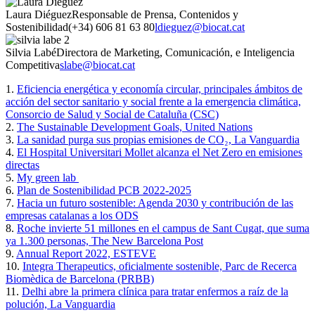
Laura Diéguez
Responsable de Prensa, Contenidos y
Sostenibilidad
(+34) 606 81 63 80
ldieguez@biocat.cat
Silvia Labé
Directora de Marketing, Comunicación, e Inteligencia
Competitiva
slabe@biocat.cat
1.
Eficiencia energética y economía circular, principales ámbitos de
acción del sector sanitario y social frente a la emergencia climática,
Consorcio de Salud y Social de Cataluña (CSC)
2.
The Sustainable Development Goals, United Nations
3.
La sanidad purga sus propias emisiones de CO₂, La Vanguardia
4.
El Hospital Universitari Mollet alcanza el Net Zero en emisiones
directas
5.
My green lab
6.
Plan de Sostenibilidad PCB 2022-2025
7.
Hacia un futuro sostenible: Agenda 2030 y contribución de las
empresas catalanas a los ODS
8.
Roche invierte 51 millones en el campus de Sant Cugat, que suma
ya 1.300 personas, The New Barcelona Post
9.
Annual Report 2022, ESTEVE
10.
Integra Therapeutics, oficialmente sostenible, Parc de Recerca
Biomèdica de Barcelona (PRBB)
11.
Delhi abre la primera clínica para tratar enfermos a raíz de la
polución, La Vanguardia