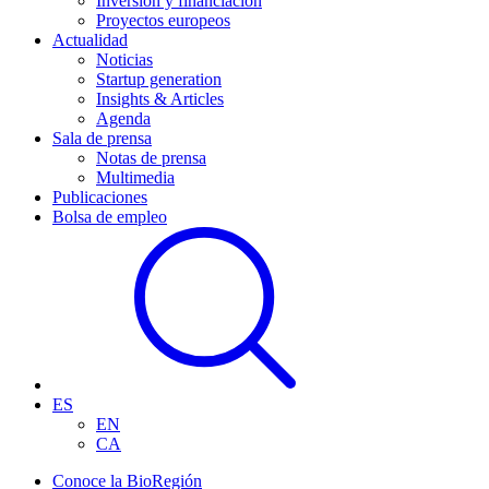
Inversión y financiación
Proyectos europeos
Actualidad
Noticias
Startup generation
Insights & Articles
Agenda
Sala de prensa
Notas de prensa
Multimedia
Publicaciones
Bolsa de empleo
ES
EN
CA
Conoce la BioRegión