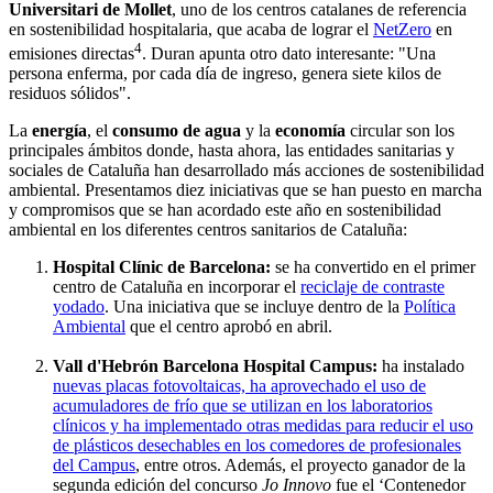
Universitari de Mollet
, uno de los centros catalanes de referencia
en sostenibilidad hospitalaria, que acaba de lograr el
NetZero
en
4
emisiones directas
. Duran apunta otro dato interesante: "Una
persona enferma, por cada día de ingreso, genera siete kilos de
residuos sólidos".
La
energía
, el
consumo de agua
y la
economía
circular son los
principales ámbitos donde, hasta ahora, las entidades sanitarias y
sociales de Cataluña han desarrollado más acciones de sostenibilidad
ambiental. Presentamos diez iniciativas que se han puesto en marcha
y compromisos que se han acordado este año en sostenibilidad
ambiental en los diferentes centros sanitarios de Cataluña:
Hospital Clínic de Barcelona:
se ha convertido en el primer
centro de Cataluña en incorporar el
reciclaje de contraste
yodado
. Una iniciativa que se incluye dentro de la
Política
Ambiental
que el centro aprobó en abril.
Vall d'Hebrón Barcelona Hospital Campus:
ha instalado
nuevas placas fotovoltaicas, ha aprovechado el uso de
acumuladores de frío que se utilizan en los laboratorios
clínicos y ha implementado otras medidas para reducir el uso
de plásticos desechables en los comedores de profesionales
del Campus
, entre otros. Además, el proyecto ganador de la
segunda edición del concurso
Jo Innovo
fue el ‘Contenedor