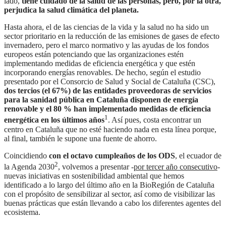
lado,
tiene cuidado de la salud de las personas, pero, por la otra,
perjudica la salud climática del planeta.
Hasta ahora, el de las ciencias de la vida y la salud no ha sido un
sector prioritario en la reducción de las emisiones de gases de efecto
invernadero, pero el marco normativo y las ayudas de los fondos
europeos están potenciando que las organizaciones estén
implementando medidas de eficiencia energética y que estén
incorporando energías renovables. De hecho, según el estudio
presentado por el Consorcio de Salud y Social de Cataluña (CSC),
dos tercios (el 67%) de las entidades proveedoras de servicios
para la sanidad pública en Cataluña disponen de energía
renovable y el 80 % han implementado medidas de eficiencia
1
energética en los últimos años
. Así pues, costa encontrar un
centro en Cataluña que no esté haciendo nada en esta línea porque,
al final, también le supone una fuente de ahorro.
Coincidiendo
con el octavo cumpleaños de los ODS
, el ecuador de
2
la Agenda 2030
, volvemos a presentar -
por tercer año consecutivo
-
nuevas iniciativas en sostenibilidad ambiental que hemos
identificado a lo largo del último año en la BioRegión de Cataluña
con el propósito de sensibilizar al sector, así como de visibilizar las
buenas prácticas que están llevando a cabo los diferentes agentes del
ecosistema.