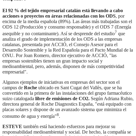
El 92 % del tejido empresarial catalán está llevando a cabo
acciones o proyectos en áreas relacionadas con los ODS
, por
encima de la media española (89%). Las áreas más trabajadas son el
ODS 12 (Producción y consumo responsable) y el ODS 7 (Energía
7
asequible y no contaminante). Así se desprende del estudio
que
analiza el grado de implementación de los ODS a las empresas
catalanas, presentada por ACCIÓ, el Consejo Asesor para el
Desarrollo Sostenible y la Red Española para el Pacto Mundial de la
ONU. Por Joan Romero, director ejecutivo de ACCIÓ, "las
empresas sostenibles tienen un gran impacto social y
medioambiental, pero, además, disponen de más competitividad
empresarial".
Algunos ejemplos de iniciativas en empresas del sector son el
campus de
Roche
ubicado en Sant Cugat del Vallès, que se ha
convertido en la primera de las instalaciones del grupo farmacéutico
suizo catalogada
libre de emisiones de CO2.
Según Adriana Rubio,
directora general de Roche Diagnostics España, "está equipado con
placas solares y dispone de un avanzado sistema que minimiza el
8
consumo de agua y energía"
.
ESTEVE
también está haciendo esfuerzos para mejorar su
responsabilidad medioambiental y social. De hecho, la compañía se