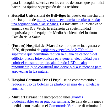
para la recogida selectiva en los carros de curas’ que permitirá
hacer una óptima segregación de los residuos.
Hospital Universitari de Bellvitge:
ha puesto en marcha una
prueba piloto de
un proyecto de economía circular para dar
una segunda vida a las sábanas.
La iniciativa La iniciativa se
enmarca en ICS Verds, la estrategia de sostenibilidad
impulsada por el equipo de Medio Ambiente del Instituto
Catalán de la Salud.
(Futuro) Hospital del Mar:
el centro, que se inaugurará el
2030, dispondrá de
cubiertas vegetales de 2.700 m² de
superficie que permitirán reducir la huella de carbono del
edificio, placas fotovoltaicas para generar electricidad para
cubrir el consumo propio, alumbrado LED de alto
rendimiento, y se construirá una doble piel a la fachada para
aprovechar la luz natural.
Hospital Germans Trias i Pujol:
se ha comprometido a
reducir el uso de botellas de plástico en más de 2 toneladas
anuales
.
Mútua Terrassa:
ha incorporado unos
guantes
biodegradables en su práctica sanitaria.
Se trata de una nueva
medida enmarcada en el
Compromís Verd
que disminuirá el