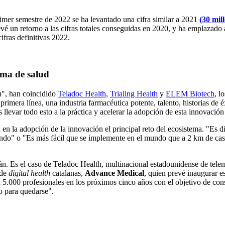
rimer semestre de 2022 se ha levantado una cifra similar a 2021
(30 mil
vé un retorno a las cifras totales conseguidas en 2020, y ha emplazado a 
ifras definitivas 2022.
tema de salud
h
", han coincidido
Teladoc Health
,
Trialing Health
y
ELEM Biotech
, l
rimera línea, una industria farmacéutica potente, talento, historias de é
es llevar todo esto a la práctica y acelerar la adopción de esta innovación
 en la adopción de la innovación el principal reto del ecosistema. "Es di
ilizando" o "Es más fácil que se implemente en el mundo que a 2 km de ca
án. Es el caso de Teladoc Health, multinacional estadounidense de teleme
de
digital health
catalanas,
Advance Medical
, quien prevé inaugurar e
 5.000 profesionales en los próximos cinco años con el objetivo de con
o para quedarse".