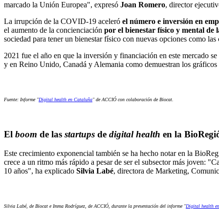
marcado la Unión Europea", expresó
Joan Romero
, director ejecut
La irrupción de la COVID-19 aceleró
el número e inversión en em
el aumento de la concienciación
por el bienestar físico y mental de 
sociedad para tener un bienestar físico con nuevas opciones como las
2021 fue el año en que la inversión y financiación en este mercado s
y en Reino Unido, Canadá y Alemania como demuestran los gráficos s
Fuente: Informe "
Digital health en Cataluña
" de ACCIÓ con colaboración de Biocat.
El
boom
de las
startups
de
digital health
en la BioRegi
Este crecimiento exponencial también se ha hecho notar en la BioRe
crece a un ritmo más rápido a pesar de ser el subsector más joven: "
10 años", ha explicado
Silvia Labé
, directora de Marketing, Comunic
Silvia Labé, de Biocat e Imma Rodríguez, de ACCIÓ, durante la presentación del informe "
Digital health e