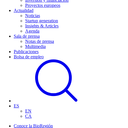
Inversión y financiación
Proyectos europeos
Actualidad
Noticias
Startup generation
Insights & Articles
Agenda
Sala de prensa
Notas de prensa
Multimedia
Publicaciones
Bolsa de empleo
ES
EN
CA
Conoce la BioRegión