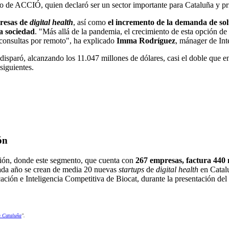
ivo de ACCIÓ, quien declaró ser un sector importante para Cataluña y prio
presas de
digital health
, así como
el incremento de la demanda de sol
la sociedad
. "Más allá de la pandemia, el crecimiento de esta opción d
 consultas por remoto", ha explicado
Imma Rodríguez
, mánager de In
e disparó, alcanzando los 11.047 millones de dólares, casi el doble que
iguientes.
ón
gión, donde este segmento, que cuenta con
267 empresas, factura 440 
Cada año se crean de media 20 nuevas
startups
de
digital health
en Catalu
ación e Inteligencia Competitiva de Biocat, durante la presentación del
n Cataluña
".