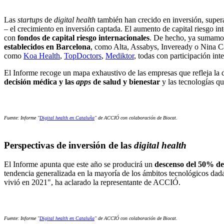
Las
startups
de
digital health
también han crecido en inversión, supe
– el crecimiento en inversión captada. El aumento de capital riesgo i
con
fondos de capital riesgo internacionales
. De hecho, ya sumamos
establecidos en Barcelona
, como Alta, Assabys, Inveready o Nina Ca
como
Koa Health
,
TopDoctors
,
Mediktor
, todas con participación int
El Informe recoge un mapa exhaustivo de las empresas que refleja la d
decisión médica y las
apps
de salud y bienestar
y las tecnologías que
Fuente: Informe "
Digital health en Cataluña
" de ACCIÓ con colaboración de Biocat.
Perspectivas de inversión de las
digital health
El Informe apunta que este año se producirá un
descenso del 50% de
tendencia generalizada en la mayoría de los ámbitos tecnológicos dada
vivió en 2021", ha aclarado la representante de ACCIÓ.
Fuente: Informe "
Digital health en Cataluña
" de ACCIÓ con colaboración de Biocat.