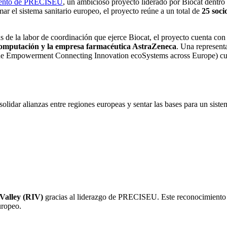
iento de PRECISEU
, un ambicioso proyecto liderado por Biocat dentr
mar el sistema sanitario europeo, el proyecto reúne a un total de
25 soci
 de la labor de coordinación que ejerce Biocat, el proyecto cuenta co
omputación y la empresa farmacéutica AstraZeneca
. Una represent
e Empowerment Connecting Innovation ecoSystems across Europe) cu
idar alianzas entre regiones europeas y sentar las bases para un siste
n Valley (RIV)
gracias al liderazgo de PRECISEU. Este reconocimiento p
uropeo.