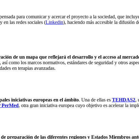
 pensada para comunicar y acercar el proyecto a la sociedad, que incluye
y en las redes sociales (
Linkedin
), haciendo más accesible la difusión d
ación de un mapa que reflejará el desarrollo y el acceso al merca
or, así como los marcos normativos, estándares de seguridad y otros asp
dades en terapias avanzadas.
pales iniciativas europeas en el ámbito
. Una de ellas es
TEHDAS2
,
 PerMed
, otra gran iniciativa europea cuyo objetivo es acelerar la i
vel de preparación de las diferentes regiones y Estados Miembros a