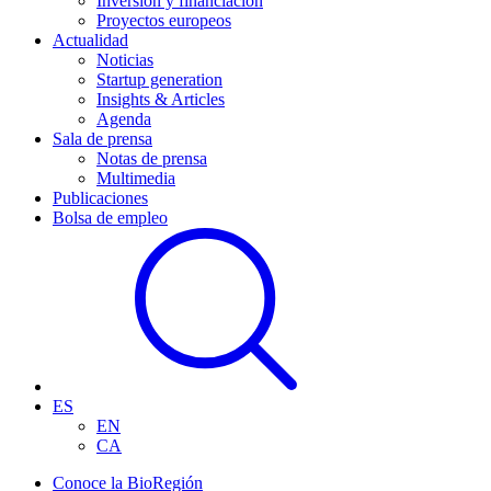
Inversión y financiación
Proyectos europeos
Actualidad
Noticias
Startup generation
Insights & Articles
Agenda
Sala de prensa
Notas de prensa
Multimedia
Publicaciones
Bolsa de empleo
ES
EN
CA
Conoce la BioRegión