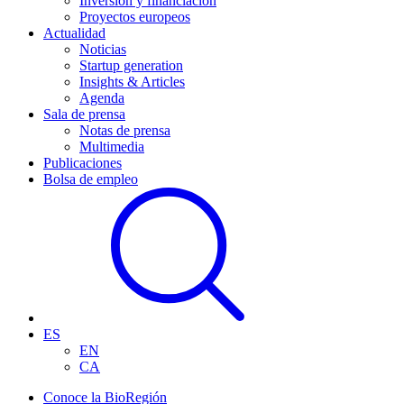
Inversión y financiación
Proyectos europeos
Actualidad
Noticias
Startup generation
Insights & Articles
Agenda
Sala de prensa
Notas de prensa
Multimedia
Publicaciones
Bolsa de empleo
ES
EN
CA
Conoce la BioRegión