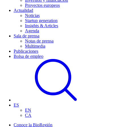
Inversión y financiación
Proyectos europeos
Actualidad
Noticias
Startup generation
Insights & Articles
Agenda
Sala de prensa
Notas de prensa
Multimedia
Publicaciones
Bolsa de empleo
ES
EN
CA
Conoce la BioRegión