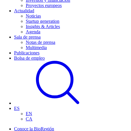
Inversión y financiación
Proyectos europeos
Actualidad
Noticias
Startup generation
Insights & Articles
Agenda
Sala de prensa
Notas de prensa
Multimedia
Publicaciones
Bolsa de empleo
ES
EN
CA
Conoce la BioRegión