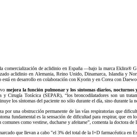
do la comercialización de aclidinio en España —bajo la marca Eklira® 
nzado aclidinio en Alemania, Reino Unido, Dinamarca, Islandia y No
to está en desarrollo en colaboración con Kyorin y en Corea con Daew
tivo
mejora la función pulmonar y los síntomas diarios, nocturno
a y Cirugía Torácica (SEPAR), “los broncodilatadores son un tratam
nuye los síntomas del paciente no sólo durante el día, sino durante la 
 por una obstrucción permanente de las vías respiratorias que dificul
ma fundamental es la sensación de dificultad para respirar, que en los e
 comunes como vestirse, ducharse y afeitarse”, comenta la doctora de 
arcado que llevan a cabo "el 3% del total de la I+D farmacéutica en E