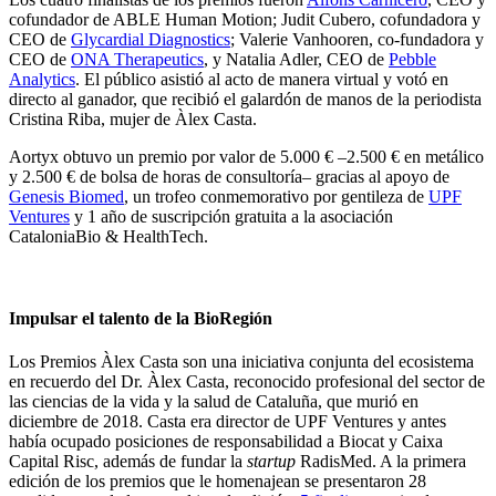
cofundador de ABLE Human Motion; Judit Cubero, cofundadora y
CEO de
Glycardial Diagnostics
; Valerie Vanhooren, co-fundadora y
CEO de
ONA Therapeutics
, y Natalia Adler, CEO de
Pebble
Analytics
. El público asistió al acto de manera virtual y votó en
directo al ganador, que recibió el galardón de manos de la periodista
Cristina Riba, mujer de Àlex Casta.
Aortyx obtuvo un premio por valor de 5.000 € –2.500 € en metálico
y 2.500 € de bolsa de horas de consultoría– gracias al apoyo de
Genesis Biomed
, un trofeo conmemorativo por gentileza de
UPF
Ventures
y 1 año de suscripción gratuita a la asociación
CataloniaBio & HealthTech.
Impulsar el talento de la BioRegión
Los Premios Àlex Casta son una iniciativa conjunta del ecosistema
en recuerdo del Dr. Àlex Casta, reconocido profesional del sector de
las ciencias de la vida y la salud de Cataluña, que murió en
diciembre de 2018. Casta era director de UPF Ventures y antes
había ocupado posiciones de responsabilidad a Biocat y Caixa
Capital Risc, además de fundar la
startup
RadisMed. A la primera
edición de los premios que le homenajean se presentaron 28