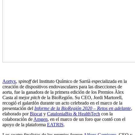
Aortyx
,
spinoff
del Instituto Químico de Sarrià especializada en la
creación de dispositivos endovasculares para las disecciones de
aorta, fue la ganadora de la primera edición de los Premios Àlex
Casta al mejor
pitch
de la BioRegión. Su CEO, Jordi Martorell,
recogió el galardón durante un acto celebrado en el marco de la
presentación del
Informe de la BioRegión 2020 – Retos en adelante
,
elaborado por
Biocat
y
CataloniaBio & HealthTech
con la
colaboración de
Amgen
, en el marco de un foro que contó con el
apoyo de la plataforma
EATRIS
.
Los cuatro finalistas de los premios fueron
Alfons Carnicero
, CEO y