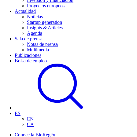
Inversión y financiación
Proyectos europeos
Actualidad
Noticias
Startup generation
Insights & Articles
Agenda
Sala de prensa
Notas de prensa
Multimedia
Publicaciones
Bolsa de empleo
ES
EN
CA
Conoce la BioRegión