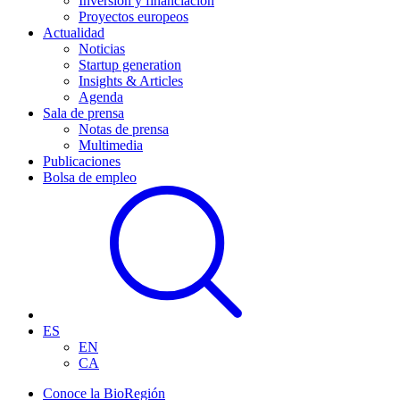
Inversión y financiación
Proyectos europeos
Actualidad
Noticias
Startup generation
Insights & Articles
Agenda
Sala de prensa
Notas de prensa
Multimedia
Publicaciones
Bolsa de empleo
ES
EN
CA
Conoce la BioRegión