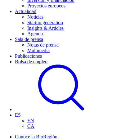
Inversión y financiación
Proyectos europeos
Actualidad
Noticias
Startup generation
Insights & Articles
Agenda
Sala de prensa
Notas de prensa
Multimedia
Publicaciones
Bolsa de empleo
ES
EN
CA
Conoce la BioRegión