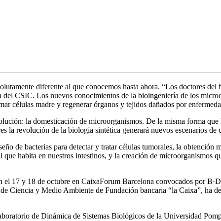
solutamente diferente al que conocemos hasta ahora. “Los doctores del f
a del CSIC. Los nuevos conocimientos de la bioingeniería de los micro
mar células madre y regenerar órganos y tejidos dañados por enfermeda
olución: la domesticación de microorganismos. De la misma forma que l
es la revolución de la biología sintética generará nuevos escenarios d
seño de bacterias para detectar y tratar células tumorales, la obtenció
coli que habita en nuestros intestinos, y la creación de microorganismo
ron el 17 y 18 de octubre en CaixaForum Barcelona convocados por B·Deb
a de Ciencia y Medio Ambiente de Fundación bancaria “la Caixa”, ha de
 Laboratorio de Dinámica de Sistemas Biológicos de la Universidad Pompe