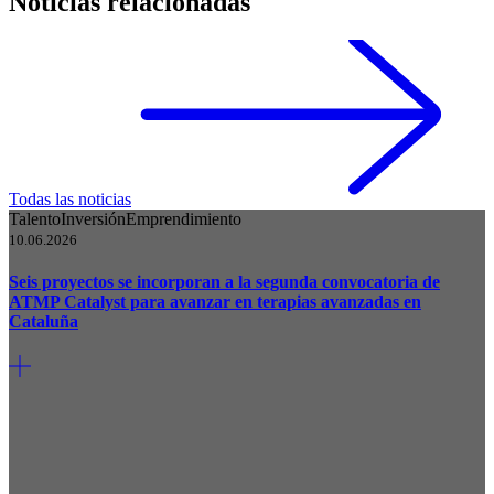
Noticias relacionadas
Todas las noticias
Talento
Inversión
Emprendimiento
10.06.2026
Seis proyectos se incorporan a la segunda convocatoria de
ATMP Catalyst para avanzar en terapias avanzadas en
Cataluña