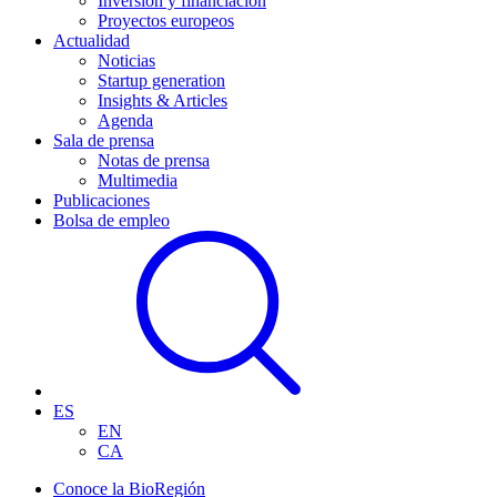
Inversión y financiación
Proyectos europeos
Actualidad
Noticias
Startup generation
Insights & Articles
Agenda
Sala de prensa
Notas de prensa
Multimedia
Publicaciones
Bolsa de empleo
ES
EN
CA
Conoce la BioRegión