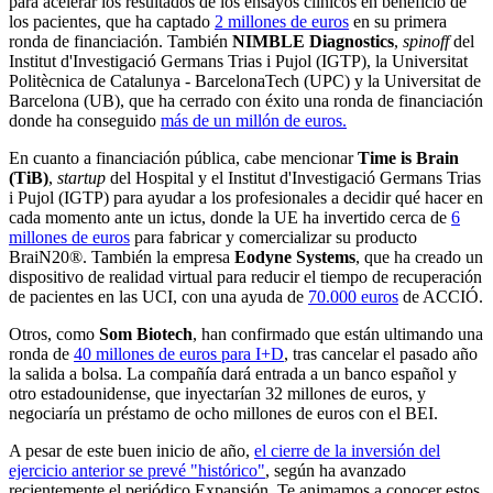
para acelerar los resultados de los ensayos clínicos en beneficio de
los pacientes, que ha captado
2 millones de euros
en su primera
ronda de financiación. También
NIMBLE Diagnostics
,
spinoff
del
Institut d'Investigació Germans Trias i Pujol (IGTP), la Universitat
Politècnica de Catalunya - BarcelonaTech (UPC) y la Universitat de
Barcelona (UB), que ha cerrado con éxito una ronda de financiación
donde ha conseguido
más de un millón de euros.
En cuanto a financiación pública, cabe mencionar
Time is Brain
(TiB)
,
startup
del Hospital y el Institut d'Investigació Germans Trias
i Pujol (IGTP) para ayudar a los profesionales a decidir qué hacer en
cada momento ante un ictus, donde la UE ha invertido cerca de
6
millones de euros
para fabricar y comercializar su producto
BraiN20®. También la empresa
Eodyne Systems
, que ha creado un
dispositivo de realidad virtual para reducir el tiempo de recuperación
de pacientes en las UCI, con una ayuda de
70.000 euros
de ACCIÓ.
Otros, como
Som Biotech
, han confirmado que están ultimando una
ronda de
40 millones de euros para I+D
, tras cancelar el pasado año
la salida a bolsa. La compañía dará entrada a un banco español y
otro estadounidense, que inyectarían 32 millones de euros, y
negociaría un préstamo de ocho millones de euros con el BEI.
A pesar de este buen inicio de año,
el cierre de la inversión del
ejercicio anterior se prevé "histórico"
, según ha avanzado
recientemente el periódico Expansión. Te animamos a conocer estos