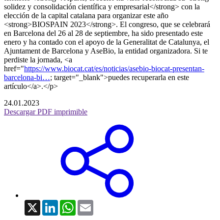
solidez y consolidación científica y empresarial</strong> con la
elección de la capital catalana para organizar este año
<strong>BIOSPAIN 2023</strong>. El congreso, que se celebrará
en Barcelona del 26 al 28 de septiembre, ha sido presentado este
enero y ha contado con el apoyo de la Generalitat de Catalunya, el
Ajuntament de Barcelona y AseBio, la entidad organizadora. Si te
perdiste la jornada, <a
href="
https://www.biocat.cat/es/noticias/asebio-biocat-presentan-
barcelona-bi…
; target="_blank">puedes recuperarla en este
artículo</a>.</p>
24.01.2023
Descargar PDF imprimible
X
LinkedIn
WhatsApp
Email