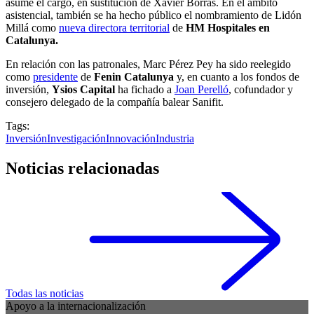
asume el cargo, en sustitución de Xavier Borràs. En el ámbito
asistencial, también se ha hecho público el nombramiento de Lidón
Millá como
nueva directora territorial
de
HM Hospitales en
Catalunya.
En relación con las patronales, Marc Pérez Pey ha sido reelegido
como
presidente
de
Fenin Catalunya
y, en cuanto a los fondos de
inversión,
Ysios Capital
ha fichado a
Joan Perelló
, cofundador y
consejero delegado de la compañía balear Sanifit.
Tags:
Inversión
Investigación
Innovación
Industria
Noticias relacionadas
Todas las noticias
Apoyo a la internacionalización