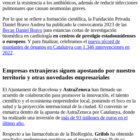
vencer la resistencia a los antibióticos, además de reducir infecciones
pulmonares que causan neumonías graves.
Por lo que se refiere a formación científica, la Fundación Privada
Daniel Bravo Andreu ha publicado la convocatoria 2023 de las
Becas Daniel Bravo
para estancias cortas de investigación
biomédica en cardiología
en centros de prestigio estadounidenses
o europeos
. Y para finalizar, celebramos el
nuevo récord de
trasplantes de órganos en Catalunya con 1.346 intervenciones en
2022
.
Empresas extranjeras siguen apostando por nuestro
territorio y otras novedades empresariales
El Ajuntament de Barcelona y
AstraZeneca
han firmado un
acuerdo de colaboración para promover la innovación, el talento
científico y el ecosistema emprendedor local, poniendo el foco en la
salud y la proyección internacional de la ciudad. El convenio se
enmarca dentro de la apuesta de AstraZeneca por Catalunya, donde
ha realizado una inversión de
más de 93 millones de euros en el
último año.
Respecto a las farmacéuticas de la BioRegión,
Grifols
ha obtenido
resultados preliminares positivos en el ensayo de fase 3b de su