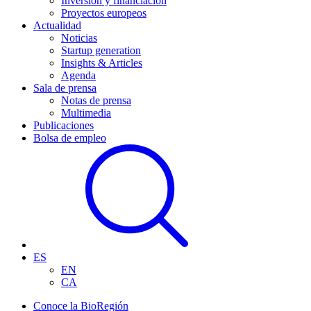
Inversión y financiación
Proyectos europeos
Actualidad
Noticias
Startup generation
Insights & Articles
Agenda
Sala de prensa
Notas de prensa
Multimedia
Publicaciones
Bolsa de empleo
ES
EN
CA
Conoce la BioRegión