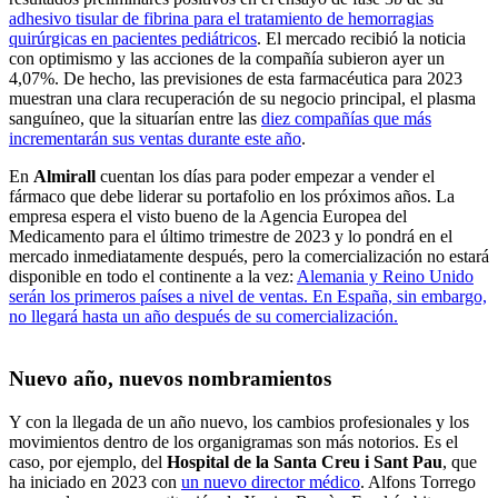
adhesivo tisular de fibrina para el tratamiento de hemorragias
quirúrgicas en pacientes pediátricos
. El mercado recibió la noticia
con optimismo y las acciones de la compañía subieron ayer un
4,07%. De hecho, las previsiones de esta farmacéutica para 2023
muestran una clara recuperación de su negocio principal, el plasma
sanguíneo, que la situarían entre las
diez compañías que más
incrementarán sus ventas durante este año
.
En
Almirall
cuentan los días para poder empezar a vender el
fármaco que debe liderar su portafolio en los próximos años. La
empresa espera el visto bueno de la Agencia Europea del
Medicamento para el último trimestre de 2023 y lo pondrá en el
mercado inmediatamente después, pero la comercialización no estará
disponible en todo el continente a la vez:
Alemania y Reino Unido
serán los primeros países a nivel de ventas. En España, sin embargo,
no llegará hasta un año después de su comercialización.
Nuevo año, nuevos nombramientos
Y con la llegada de un año nuevo, los cambios profesionales y los
movimientos dentro de los organigramas son más notorios. Es el
caso, por ejemplo, del
Hospital de la Santa Creu i Sant Pau
, que
ha iniciado en 2023 con
un nuevo director médico
. Alfons Torrego