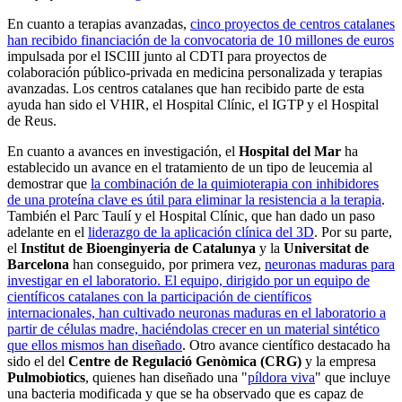
En cuanto a terapias avanzadas,
cinco proyectos de centros catalanes
han recibido financiación de la convocatoria de 10 millones de euros
impulsada por el ISCIII junto al CDTI para proyectos de
colaboración público-privada en medicina personalizada y terapias
avanzadas. Los centros catalanes que han recibido parte de esta
ayuda han sido el VHIR, el Hospital Clínic, el IGTP y el Hospital
de Reus.
En cuanto a avances en investigación, el
Hospital del Mar
ha
establecido un avance en el tratamiento de un tipo de leucemia al
demostrar que
la combinación de la quimioterapia con inhibidores
de una proteína clave es útil para eliminar la resistencia a la terapia
.
También el Parc Taulí y el Hospital Clínic, que han dado un paso
adelante en el
liderazgo de la aplicación clínica del 3D
. Por su parte,
el
Institut de Bioenginyeria de Catalunya
y la
Universitat de
Barcelona
han conseguido, por primera vez,
neuronas maduras para
investigar en el laboratorio. El equipo, dirigido por un equipo de
científicos catalanes con la participación de científicos
internacionales, han cultivado neuronas maduras en el laboratorio a
partir de células madre, haciéndolas crecer en un material sintético
que ellos mismos han diseñado
. Otro avance científico destacado ha
sido el del
Centre de Regulació Genòmica (CRG)
y la empresa
Pulmobiotics
, quienes han diseñado una "
píldora viva
" que incluye
una bacteria modificada y que se ha observado que es capaz de