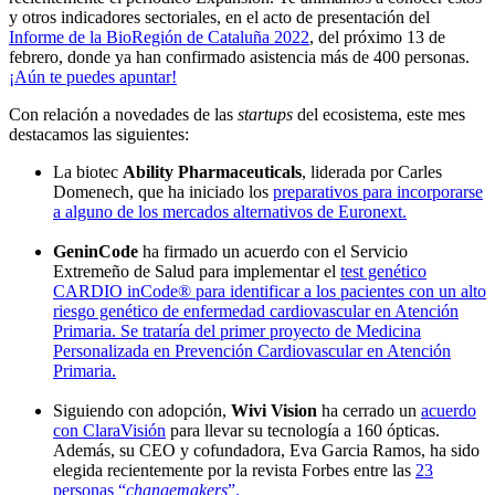
y otros indicadores sectoriales, en el acto de presentación del
Informe de la BioRegión de Cataluña 2022
, del próximo 13 de
febrero, donde ya han confirmado asistencia más de 400 personas.
¡Aún te puedes apuntar!
Con relación a novedades de las
startups
del ecosistema, este mes
destacamos las siguientes:
La biotec
Ability Pharmaceuticals
, liderada por Carles
Domenech, que ha iniciado los
preparativos para incorporarse
a alguno de los mercados alternativos de Euronext.
GeninCode
ha firmado un acuerdo con el Servicio
Extremeño de Salud para implementar el
test genético
CARDIO inCode® para identificar a los pacientes con un alto
riesgo genético de enfermedad cardiovascular en Atención
Primaria. Se trataría del primer proyecto de Medicina
Personalizada en Prevención Cardiovascular en Atención
Primaria.
Siguiendo con adopción,
Wivi Vision
ha cerrado un
acuerdo
con ClaraVisión
para llevar su tecnología a 160 ópticas.
Además, su CEO y cofundadora, Eva Garcia Ramos, ha sido
elegida recientemente por la revista Forbes entre las
23
personas “
changemakers
”.