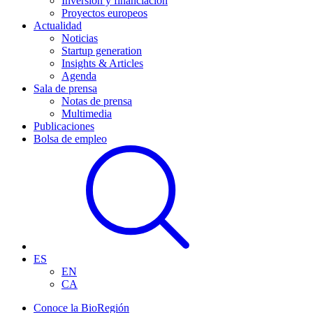
Inversión y financiación
Proyectos europeos
Actualidad
Noticias
Startup generation
Insights & Articles
Agenda
Sala de prensa
Notas de prensa
Multimedia
Publicaciones
Bolsa de empleo
ES
EN
CA
Conoce la BioRegión