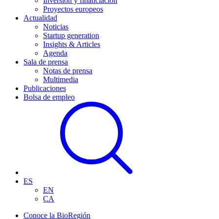
Inversión y financiación
Proyectos europeos
Actualidad
Noticias
Startup generation
Insights & Articles
Agenda
Sala de prensa
Notas de prensa
Multimedia
Publicaciones
Bolsa de empleo
ES
EN
CA
Conoce la BioRegión