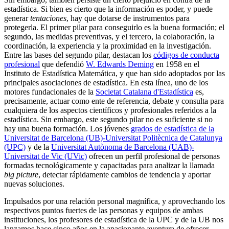
estadística. Si bien es cierto que la información es poder, y puede
generar
tentaciones
, hay que dotarse de instrumentos para
protegerla. El primer pilar para conseguirlo es la buena formación; el
segundo, las medidas preventivas, y el tercero, la colaboración, la
coordinación, la experiencia y la proximidad en la investigación.
Entre las bases del segundo pilar, destacan los
códigos de conducta
profesional
que defendió
W. Edwards Deming
en 1958 en el
Instituto de Estadística Matemática, y que han sido adoptados por las
principales asociaciones de estadística. En esta línea, uno de los
motores fundacionales de la
Societat Catalana d'Estadística
es,
precisamente, actuar como ente de referencia, debate y consulta para
cualquiera de los aspectos científicos y profesionales referidos a la
estadística. Sin embargo, este segundo pilar no es suficiente si no
hay una buena formación. Los jóvenes
grados de estadística de la
Universitat de Barcelona (UB)-Universitat Politècnica de Catalunya
(UPC)
y de la
Universitat Autònoma de Barcelona (UAB)-
Universitat de Vic (UVic)
ofrecen un perfil profesional de personas
formadas tecnológicamente y capacitadas para analizar la llamada
big picture
, detectar rápidamente cambios de tendencia y aportar
nuevas soluciones.
Impulsados por una relación personal magnífica, y aprovechando los
respectivos puntos fuertes de las personas y equipos de ambas
instituciones, los profesores de estadística de la UPC y de la UB nos
lanzamos hace cinco años en la apasionante aventura de ofrecer