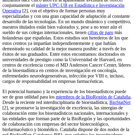
conjuntamente el
máster UPC-UB en Estadística e Investigación
Operativa
[2], con el objetivo de formar personas muy
especializadas y con una gran capacidad de adaptación al constante
desarrollo de las tecnologías. En un mundo dinámico y competitivo,
nuestros titulados están bien valorados y, pese a no tener aún el
sueldo de sus colegas internacionales, tienen
cifras de paro
más
holandesas que españolas. Estos estudios son herederos de los que
estos centros ya impartían independientemente y que habían
demostrado su calidad de la mejor manera posible: a través de los
éxitos de sus graduados. Entre estos encontramos: doctorados en
universidades de prestigio como la Universidad de Harvard, en
centros de excelencia como el MD Anderson Cancer Center, líderes
de la bioestadística en centros de investigación en oncología,
enfermedades neurodegenerativas, infección por VIH e, incluso,
cargos de responsabilidad en empresas farmacéuticas.
El potencial humano y la experiencia de los bioestadísticos puede
ser de gran utilidad para los
miembros de la BioRegión de Cataluña
.
Desde la reciente red interdisciplinaria de bioestadística,
BioStatNet
[2], se promueve la investigación de excelencia, las sinergias de
colaboración entre los bioestadísticos nacionales, internacionales y
las entidades que forman parte de la BioRegión y las oportunidades
de colaboración con empresas del sector biotecnológico,
biofarmacéutico y biomédico. Cataluña dispone de dos nodos de la
red BioStatNet: Catalunya-BIO, que aglutina los investigadores