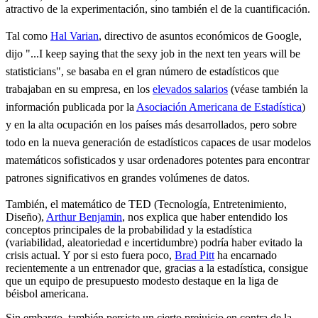
atractivo de la experimentación, sino también el de la cuantificación.
Tal como
Hal Varian
, directivo de asuntos económicos de Google,
dijo "...I keep saying that the sexy job in the next ten years will be
statisticians", se basaba en el gran número de estadísticos que
trabajaban en su empresa, en los
elevados salarios
(véase también la
información publicada por la
Asociación Americana de Estadística
)
y en la alta ocupación en los países más desarrollados, pero sobre
todo en la nueva generación de estadísticos capaces de usar modelos
matemáticos sofisticados y usar ordenadores potentes para encontrar
patrones significativos en grandes volúmenes de datos.
También, el matemático de TED (Tecnología, Entretenimiento,
Diseño),
Arthur Benjamin
, nos explica que haber entendido los
conceptos principales de la probabilidad y la estadística
(variabilidad, aleatoriedad e incertidumbre) podría haber evitado la
crisis actual. Y por si esto fuera poco,
Brad Pitt
ha encarnado
recientemente a un entrenador que, gracias a la estadística, consigue
que un equipo de presupuesto modesto destaque en la liga de
béisbol americana.
Sin embargo, también persiste un cierto prejuicio en contra de la