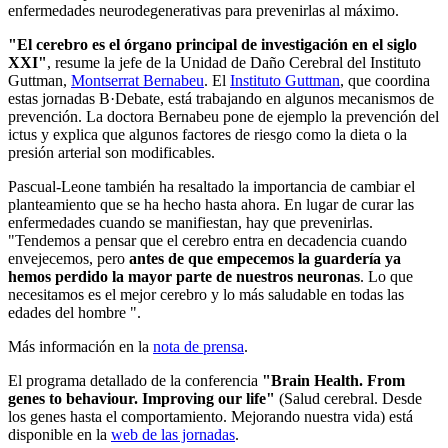
enfermedades neurodegenerativas para prevenirlas al máximo.
"El cerebro es el órgano principal de investigación en el siglo
XXI"
, resume la jefe de la Unidad de Daño Cerebral del Instituto
Guttman,
Montserrat Bernabeu
. El
Instituto Guttman
, que coordina
estas jornadas B·Debate, está trabajando en algunos mecanismos de
prevención. La doctora Bernabeu pone de ejemplo la prevención del
ictus y explica que algunos factores de riesgo como la dieta o la
presión arterial son modificables.
Pascual-Leone también ha resaltado la importancia de cambiar el
planteamiento que se ha hecho hasta ahora. En lugar de curar las
enfermedades cuando se manifiestan, hay que prevenirlas.
"Tendemos a pensar que el cerebro entra en decadencia cuando
envejecemos, pero
antes de que empecemos la guardería ya
hemos perdido la mayor parte de nuestros neuronas
. Lo que
necesitamos es el mejor cerebro y lo más saludable en todas las
edades del hombre ".
Más información en la
nota de prensa
.
El programa detallado de la conferencia
"Brain Health. From
genes to behaviour. Improving our life"
(Salud cerebral. Desde
los genes hasta el comportamiento. Mejorando nuestra vida) está
disponible en la
web de las jornadas
.