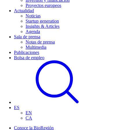
Inversión y financiación
Proyectos europeos
Actualidad
Noticias
Startup generation
Insights & Articles
Agenda
Sala de prensa
Notas de prensa
Multimedia
Publicaciones
Bolsa de empleo
ES
EN
CA
Conoce la BioRegión