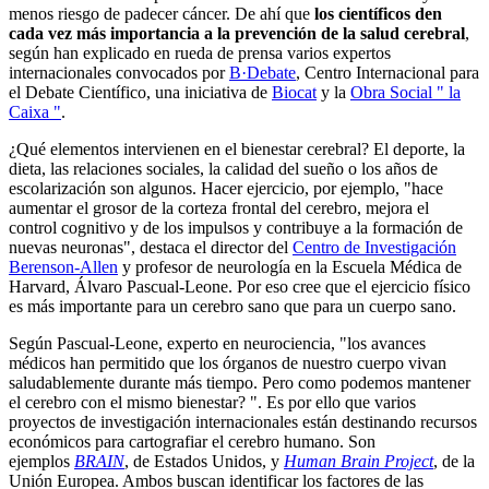
menos riesgo de padecer cáncer. De ahí que
los científicos den
cada vez más importancia a la prevención de la salud cerebral
,
según han explicado en rueda de prensa varios expertos
internacionales convocados por
B·Debate
, Centro Internacional para
el Debate Científico, una iniciativa de
Biocat
y la
Obra Social " la
Caixa "
.
¿Qué elementos intervienen en el bienestar cerebral? El deporte, la
dieta, las relaciones sociales, la calidad del sueño o los años de
escolarización son algunos. Hacer ejercicio, por ejemplo, "hace
aumentar el grosor de la corteza frontal del cerebro, mejora el
control cognitivo y de los impulsos y contribuye a la formación de
nuevas neuronas", destaca el director del
Centro de Investigación
Berenson-Allen
y profesor de neurología en la Escuela Médica de
Harvard, Álvaro Pascual-Leone. Por eso cree que el ejercicio físico
es más importante para un cerebro sano que para un cuerpo sano.
Según Pascual-Leone, experto en neurociencia, "los avances
médicos han permitido que los órganos de nuestro cuerpo vivan
saludablemente durante más tiempo. Pero como podemos mantener
el cerebro con el mismo bienestar? ". Es por ello que varios
proyectos de investigación internacionales están destinando recursos
económicos para cartografiar el cerebro humano. Son
ejemplos
BRAIN
, de Estados Unidos, y
Human Brain Project
, de la
Unión Europea. Ambos buscan identificar los factores de las