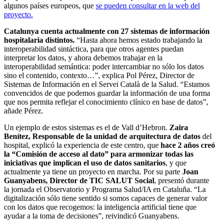
algunos países europeos, que
se pueden consultar en la web del
proyecto.
Catalunya cuenta actualmente con 27 sistemas de información
hospitalaria distintos.
“Hasta ahora hemos estado trabajando la
interoperabilidad sintáctica, para que otros agentes puedan
interpretar los datos, y ahora debemos trabajar en la
interoperabilidad semántica: poder intercambiar no sólo los datos
sino el contenido, contexto…”, explica Pol Pérez, Director de
Sistemas de Información en el Servei Català de la Salud. “Estamos
convencidos de que podemos guardar la información de una forma
que nos permita reflejar el conocimiento clínico en base de datos”,
añade Pérez.
Un ejemplo de estos sistemas es el de Vall d’Hebron.
Zaira
Benítez, Responsable de la unidad de arquitectura de datos
del
hospital, explicó la experiencia de este centro, que
hace 2 años creó
la “Comisión de acceso al dato” para armonizar todas las
iniciativas que implican el uso de datos sanitarios
, y que
actualmente ya tiene un proyecto en marcha. Por su parte
Joan
Guanyabens, Director de TIC SALUT Social
, presentó durante
la jornada el Observatorio y Programa Salud/IA en Cataluña. “La
digitalización sólo tiene sentido si somos capaces de generar valor
con los datos que recogemos: la inteligencia artificial tiene que
ayudar a la toma de decisiones”, reivindicó Guanyabens.