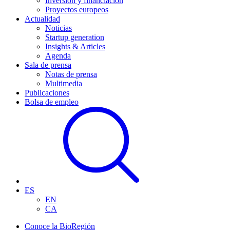
Inversión y financiación
Proyectos europeos
Actualidad
Noticias
Startup generation
Insights & Articles
Agenda
Sala de prensa
Notas de prensa
Multimedia
Publicaciones
Bolsa de empleo
ES
EN
CA
Conoce la BioRegión