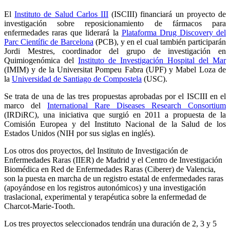
El
Instituto de Salud Carlos III
(ISCIII) financiará un proyecto de
investigación sobre reposicionamiento de fármacos para
enfermedades raras que liderará la
Plataforma Drug Discovery del
Parc Científic de Barcelona
(PCB), y en el cual también participarán
Jordi Mestres, coordinador del grupo de investigación en
Quimiogenómica del
Instituto de Investigación Hospital del Mar
(IMIM) y de la Universitat Pompeu Fabra (UPF) y Mabel Loza de
la
Universidad de Santiago de Compostela
(USC).
Se trata de una de las tres propuestas aprobadas por el ISCIII en el
marco del
International Rare Diseases Research Consortium
(IRDiRC), una iniciativa que surgió en 2011 a propuesta de la
Comisión Europea y del Instituto Nacional de la Salud de los
Estados Unidos (NIH por sus siglas en inglés).
Los otros dos proyectos, del Instituto de Investigación de
Enfermedades Raras (IIER) de Madrid y el Centro de Investigación
Biomédica en Red de Enfermedades Raras (Ciberer) de Valencia,
son la puesta en marcha de un registro estatal de enfermedades raras
(apoyándose en los registros autonómicos) y una investigación
traslacional, experimental y terapéutica sobre la enfermedad de
Charcot-Marie-Tooth.
Los tres proyectos seleccionados tendrán una duración de 2, 3 y 5