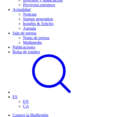
Inversión y financiación
Proyectos europeos
Actualidad
Noticias
Startup generation
Insights & Articles
Agenda
Sala de prensa
Notas de prensa
Multimedia
Publicaciones
Bolsa de empleo
ES
EN
CA
Conoce la BioRegión