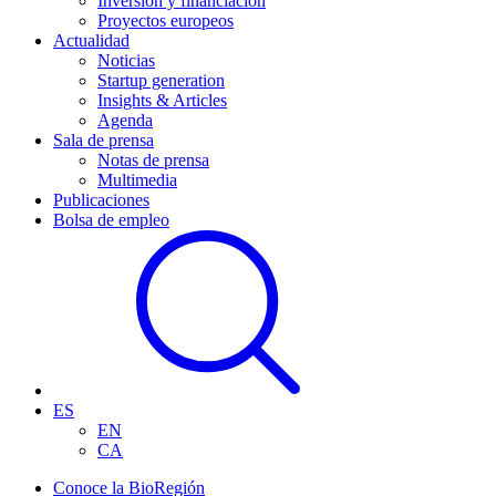
Inversión y financiación
Proyectos europeos
Actualidad
Noticias
Startup generation
Insights & Articles
Agenda
Sala de prensa
Notas de prensa
Multimedia
Publicaciones
Bolsa de empleo
ES
EN
CA
Conoce la BioRegión