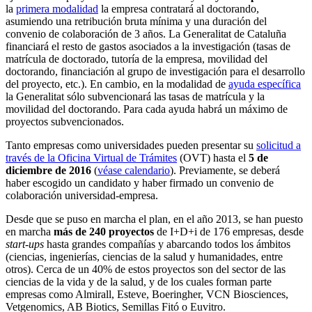
la
primera modalidad
la empresa contratará al doctorando,
asumiendo una retribución bruta mínima y una duración del
convenio de colaboración de 3 años. La Generalitat de Cataluña
financiará el resto de gastos asociados a la investigación (tasas de
matrícula de doctorado, tutoría de la empresa, movilidad del
doctorando, financiación al grupo de investigación para el desarrollo
del proyecto, etc.). En cambio, en la modalidad de
ayuda específica
la Generalitat sólo subvencionará las tasas de matrícula y la
movilidad del doctorando. Para cada ayuda habrá un máximo de
proyectos subvencionados.
Tanto empresas como universidades pueden presentar su
solicitud a
través de la Oficina Virtual de Trámites
(OVT) hasta el
5 de
diciembre de 2016
(
véase calendario
). Previamente, se deberá
haber escogido un candidato y haber firmado un convenio de
colaboración universidad-empresa.
Desde que se puso en marcha el plan, en el año 2013, se han puesto
en marcha
más de 240 proyectos
de I+D+i de 176 empresas, desde
start-ups
hasta grandes compañías y abarcando todos los ámbitos
(ciencias, ingenierías, ciencias de la salud y humanidades, entre
otros). Cerca de un 40% de estos proyectos son del sector de las
ciencias de la vida y de la salud, y de los cuales forman parte
empresas como Almirall, Esteve, Boeringher, VCN Biosciences,
Vetgenomics, AB Biotics, Semillas Fitó o Euvitro.