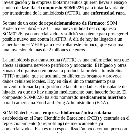
investigación y la empresa biofarmacéutica quieren llevar a ensayo
clínico de fase IIa el
compuesto SOM0226
para tratar la variante
por transtiretina de la amiloidosis (ATTR), una
enfermedad rara
.
Se trata de un caso de
reposicionamiento de fármaco
: SOM
Biotech descubrió en 2011 una nueva utilidad del compuesto
SOM0226, ya comercializado, y solicitó su patente para proteger el
posible nuevo uso contra la ATTR. A día de hoy ha llegado a un
acuerdo con el VHIR para desarrollar este fármaco, que ya suma
una inversión de más de 2 millones de euros.
La amiloidosis por transtiretina (ATTR) es una enfermedad rara que
afecta al sistema nervioso periférico y miocardio. El hígado y otras
zonas del organismo empiezan a producir la proteína transtiretina
(TTR) mutada, que se acumula en diferentes órganos y provoca
daños celulares locales. Hoy en día el único tratamiento para
prevenir o frenar la progresión de la enfermedad es el trasplante de
hígado, ya que no hay ningún medicamento para hacerle frente. El
compuesto SOM0226 ha sido nombrado
medicamento huérfano
para la americana Food and Drug Administration (FDA).
SOM Biotech es una
empresa biofarmacéutica catalana
establecida en el Parc Científic de Barcelona (PCB) y centrada en el
reposicionamiento (o reprofiling) de medicamentos ya
comercializados. Esta es una especialización poco común pero con