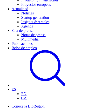
Inversión y financiación
Proyectos europeos
Actualidad
Noticias
Startup generation
Insights & Articles
Agenda
Sala de prensa
Notas de prensa
Multimedia
Publicaciones
Bolsa de empleo
ES
EN
CA
Conoce la BioRegión