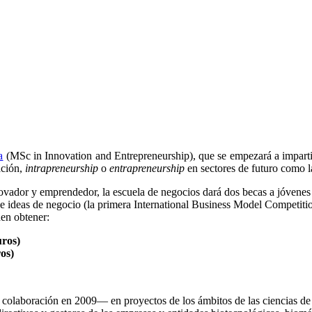
a
(MSc in Innovation and Entrepreneurship), que se empezará a impartir
ación,
intrapreneurship
o
entrapreneurship
en sectores de futuro como la
innovador y emprendedor, la escuela de negocios dará dos becas a jóvenes
e ideas de negocio (la primera International Business Model Competitio
en obtener:
uros)
os)
aboración en 2009— en proyectos de los ámbitos de las ciencias de la v