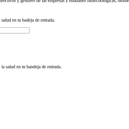
directivos y gestores de las empresas y entidades biotecnológicas, biomé
a salud en tu badeja de entrada.
 la salud en tu bandeja de entrada.