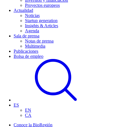
Inversión y financiación
Proyectos europeos
Actualidad
Noticias
Startup generation
Insights & Articles
Agenda
Sala de prensa
Notas de prensa
Multimedia
Publicaciones
Bolsa de empleo
ES
EN
CA
Conoce la BioRegión