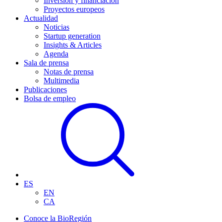
Inversión y financiación
Proyectos europeos
Actualidad
Noticias
Startup generation
Insights & Articles
Agenda
Sala de prensa
Notas de prensa
Multimedia
Publicaciones
Bolsa de empleo
ES
EN
CA
Conoce la BioRegión