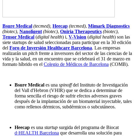
Bsure Medical
(tecmed),
Heecap
(tecmed)
,
Mimark Diagnostics
(biotec)
,
Nanoligent
(biotec)
,
Oniria Therapeutics
(biotec)
,
Tensor Medical
(
digital health
) i,
V-Vision
(
digital health
) son las
siete startups de salud seleccionadas para participar en la 30 edición
del
Foro de Inversión Healthcare Barcelona
. Las empresas
realizarán un
pitch
frente a inversores del sector de las ciencias de la
vida y la salud, en un encuentro que se celebrará el 31 de marzo en
formato híbrido en el
Colegio de Médicos de Barcelona
(COMB).
Bsure Medical
es una
spinoff
del Instituto de Investigación
del Vall d'Hebron (VHIR) que se dedica a determinar de
forma sencilla el riesgo de sufrir efectos adversos graves
después de la implantación de un biomaterial inyectable, tales
como rellenos dérmicos, subdérmicos o subcutáneos.
Heecap
es una
startup
surgida del programa de Biocat
d·HEALTH Barcelona
que desarrolla una solución para