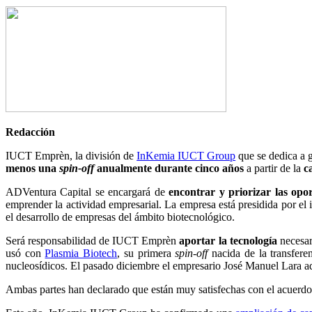
Redacción
IUCT Emprèn, la división de
InKemia IUCT Group
que se dedica a g
menos una
spin-off
anualmente durante cinco años
a partir de la
c
ADVentura Capital se encargará de
encontrar y priorizar las opo
emprender la actividad empresarial. La empresa está presidida por el
el desarrollo de empresas del ámbito biotecnológico.
Será responsabilidad de IUCT Emprèn
aportar la tecnología
necesar
usó con
Plasmia Biotech
, su primera
spin-off
nacida de la transfere
nucleosídicos. El pasado diciembre el empresario José Manuel Lara a
Ambas partes han declarado que están muy satisfechas con el acuerdo 