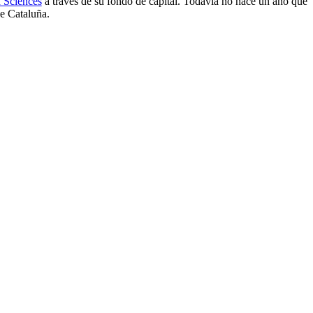
 Sciences
a través de su fondo de capital. Todavía no hace un año que
e Cataluña.