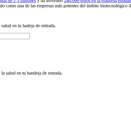
ital de 2,5 millones
y ha invertido
240.000 euros en la empresa Biodan
o como una de las empresas más potentes del ámbito biotecnológico d
a salud en tu badeja de entrada.
 la salud en tu bandeja de entrada.