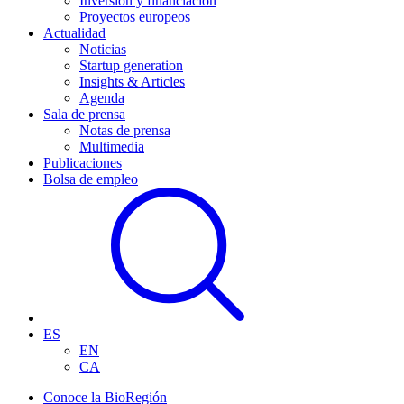
Inversión y financiación
Proyectos europeos
Actualidad
Noticias
Startup generation
Insights & Articles
Agenda
Sala de prensa
Notas de prensa
Multimedia
Publicaciones
Bolsa de empleo
ES
EN
CA
Conoce la BioRegión