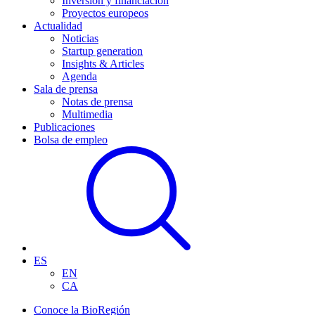
Inversión y financiación
Proyectos europeos
Actualidad
Noticias
Startup generation
Insights & Articles
Agenda
Sala de prensa
Notas de prensa
Multimedia
Publicaciones
Bolsa de empleo
ES
EN
CA
Conoce la BioRegión