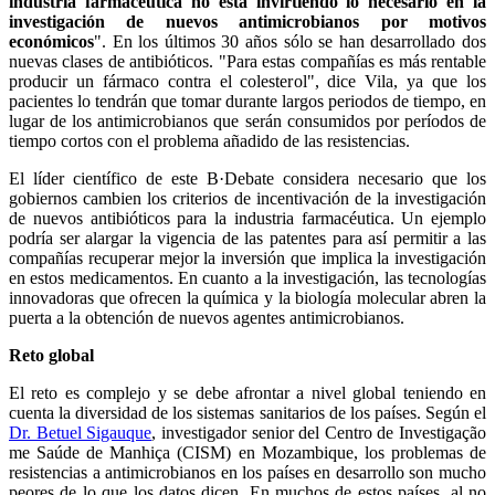
industria farmacéutica no está invirtiendo lo necesario en la
investigación de nuevos antimicrobianos por motivos
económicos
". En los últimos 30 años sólo se han desarrollado dos
nuevas clases de antibióticos. "Para estas compañías es más rentable
producir un fármaco contra el colesterol", dice Vila, ya que los
pacientes lo tendrán que tomar durante largos periodos de tiempo, en
lugar de los antimicrobianos que serán consumidos por períodos de
tiempo cortos con el problema añadido de las resistencias.
El líder científico de este B·Debate considera necesario que los
gobiernos cambien los criterios de incentivación de la investigación
de nuevos antibióticos para la industria farmacéutica. Un ejemplo
podría ser alargar la vigencia de las patentes para así permitir a las
compañías recuperar mejor la inversión que implica la investigación
en estos medicamentos. En cuanto a la investigación, las tecnologías
innovadoras que ofrecen la química y la biología molecular abren la
puerta a la obtención de nuevos agentes antimicrobianos.
Reto global
El reto es complejo y se debe afrontar a nivel global teniendo en
cuenta la diversidad de los sistemas sanitarios de los países. Según el
Dr. Betuel Sigauque
, investigador senior del Centro de Investigação
me Saúde de Manhiça (CISM) en Mozambique, los problemas de
resistencias a antimicrobianos en los países en desarrollo son mucho
peores de lo que los datos dicen. En muchos de estos países, al no