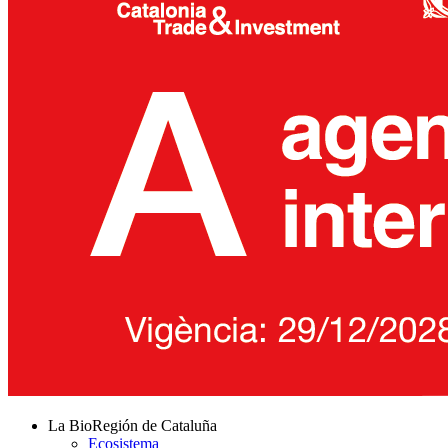
La BioRegión de Cataluña
Ecosistema