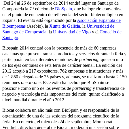
Del 24 al 26 de septiembre de 2014 tendrá lugar en Santiago de
Compostela la 7 ª edición de
BioSpain
, que ha logrado convertirse
en el punto de encuentro de referencia del sector biotecnológico en
España. El evento está organizado por la
Asociación Española de
Bioempresas
(Asebio), la
Xunta de Galicia
, la
Universidad de
Santiago de Compostela
, la
Universidad de Vigo
y el
Concello de
Santiago
.
Biospain 2014 contará con la presencia de más de 60 empresas
catalanas que presentarán sus productos y servicios durante la feria y
participarán en las diferentes reuniones de
partnering
, que son uno
de los ejes centrales de esta feria de carácter bienal. La edición del
2012 acogió a 217 expositores, 762 empresas e instituciones y más
de 1.850 delegados de 25 países y, además, se realizaron hasta 2.150
reuniones
one-to-one
. Este éxito ha hecho que BioSpain se
posicione como uno de los eventos de
partnering
y transferencia de
negocio y tecnología más importantes del món, quinto clasificado a
nivel mundial durante el año 2012.
Biocat colabora un año más con BioSpain y es responsable de la
organización de una de las sesiones del programa científico de la
feria. En concreto, el miércoles 24 de septiembre, Montserrat
Vendrell, directora general de Biocat, moderará una sesión sobre