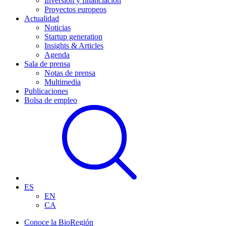
Inversión y financiación
Proyectos europeos
Actualidad
Noticias
Startup generation
Insights & Articles
Agenda
Sala de prensa
Notas de prensa
Multimedia
Publicaciones
Bolsa de empleo
ES
EN
CA
Conoce la BioRegión