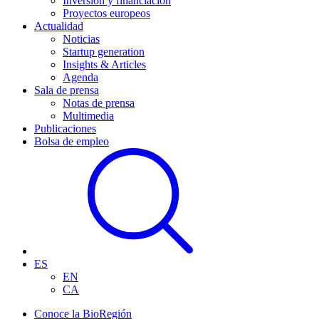
Inversión y financiación
Proyectos europeos
Actualidad
Noticias
Startup generation
Insights & Articles
Agenda
Sala de prensa
Notas de prensa
Multimedia
Publicaciones
Bolsa de empleo
ES
EN
CA
Conoce la BioRegión