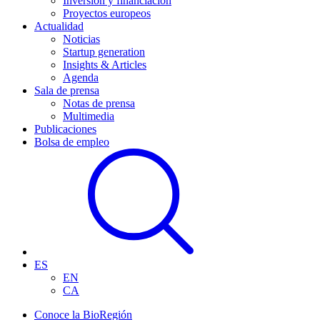
Inversión y financiación
Proyectos europeos
Actualidad
Noticias
Startup generation
Insights & Articles
Agenda
Sala de prensa
Notas de prensa
Multimedia
Publicaciones
Bolsa de empleo
ES
EN
CA
Conoce la BioRegión