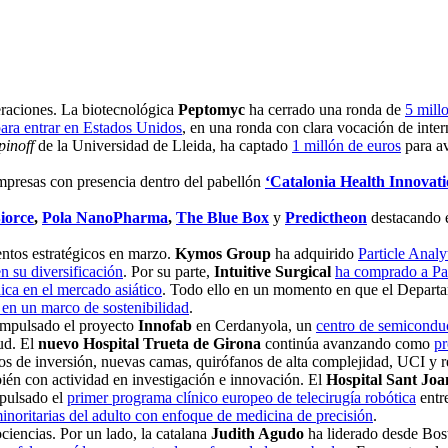
eraciones. La biotecnológica
Peptomyc
ha cerrado una ronda de
5 mill
para entrar en Estados Unidos
, en una ronda con clara vocación de inte
pinoff
de la Universidad de Lleida, ha captado
1 millón de euros
para a
mpresas con presencia dentro del pabellón
‘Catalonia Health Innovati
iorce
,
Pola NanoPharma
,
The Blue Box
y
Predictheon
destacando 
ntos estratégicos en marzo.
Kymos Group
ha adquirido
Particle Analy
 su diversificación
. Por su parte,
Intuitive Surgical
ha comprado a Pal
ca en el mercado asiático
. Todo ello en un momento en que el Depart
 en un marco de sostenibilidad
.
 impulsado el proyecto
Innofab
en Cerdanyola, un
centro de semiconduc
ud. El
nuevo Hospital Trueta de Girona
continúa avanzando como
pr
os de inversión, nuevas camas, quirófanos de alta complejidad, UCI y r
ién con actividad en investigación e innovación. El
Hospital Sant Jo
pulsado el
primer programa clínico europeo de telecirugía robótica
entr
noritarias del adulto con enfoque de medicina de precisión
.
ciencias. Por un lado, la catalana
Judith Agudo
ha liderado desde Bo