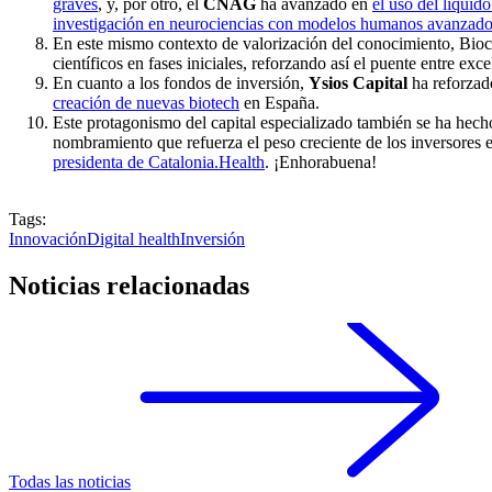
graves
, y, por otro, el
CNAG
ha avanzado en
el uso del líquid
investigación en neurociencias con modelos humanos avanzad
En este mismo contexto de valorización del conocimiento, Bioca
científicos en fases iniciales, reforzando así el puente entre ex
En cuanto a los fondos de inversión,
Ysios Capital
ha reforzad
creación de nuevas biotech
en España.
Este protagonismo del capital especializado también se ha hecho 
nombramiento que refuerza el peso creciente de los inversores
presidenta de Catalonia.Health
. ¡Enhorabuena!
Tags:
Innovación
Digital health
Inversión
Noticias relacionadas
Todas las noticias