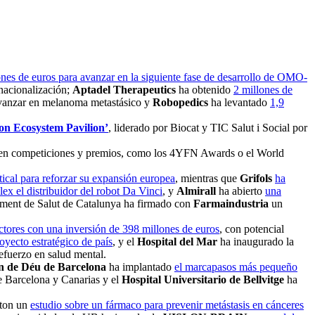
ones de euros para avanzar en la siguiente fase de desarrollo de OMO-
rnacionalización;
Aptadel Therapeutics
ha obtenido
2 millones de
vanzar en melanoma metastásico y
Robopedics
ha levantado
1,9
on Ecosystem Pavilion’
, liderado por Biocat y TIC Salut i Social por
en competiciones y premios, como los 4YFN Awards o el World
tical para reforzar su expansión europea
, mientras que
Grifols
ha
ex el distribuidor del robot Da Vinci
, y
Almirall
ha abierto
una
ament de Salut de Catalunya ha firmado con
Farmaindustria
un
tores con una inversión de 398 millones de euros
, con potencial
oyecto estratégico de país
, y el
Hospital del Mar
ha inaugurado la
efuerzo en salud mental.
an de Déu de Barcelona
ha implantado
el marcapasos más pequeño
e Barcelona y Canarias y el
Hospital Universitario de Bellvitge
ha
ston un
estudio sobre un fármaco para prevenir metástasis en cánceres