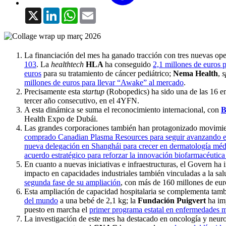
X
LinkedIn
WhatsApp
Email
La financiación del mes ha ganado tracción con tres nuevas op
103
. La
healthtech
HLA
ha conseguido
2,1 millones de euros 
euros
para su tratamiento de cáncer pediátrico;
Nema Health
,
s
millones de euros para llevar “Awake” al mercado
.
Precisamente esta
startup
(Robopedics) ha sido una de las 16 e
tercer año consecutivo, en el 4YFN.
A esta dinámica se suma el reconocimiento internacional, con
B
Health Expo de Dubái.
Las grandes corporaciones también han protagonizado movimie
comprado Canadian Plasma Resources para seguir avanzando en
nueva delegación en Shanghái para crecer en dermatología médi
acuerdo estratégico para reforzar la innovación biofarmacéutica
En cuanto a nuevas iniciativas e infraestructuras, el Govern ha
impacto en capacidades industriales también vinculadas a la sal
segunda fase de su ampliación
, con más de 160 millones de eur
Esta ampliación de capacidad hospitalaria se complementa tamb
del mundo
a una bebé de 2,1 kg; la
Fundación Puigvert
ha im
puesto en marcha el
primer programa estatal en enfermedades mi
La investigación de este mes ha destacado en oncología y neuro