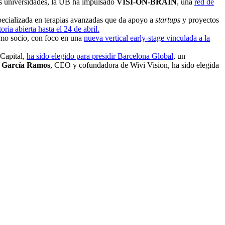
as universidades, la UB ha impulsado
VISI-ON-BRAIN
, una
red de
specializada en terapias avanzadas que da apoyo a
startups
y proyectos
ria abierta hasta el 24 de abril.
omo socio, con foco en una
nueva vertical early-stage vinculada a la
 Capital,
ha sido elegido para presidir Barcelona Global
, un
 García Ramos
, CEO y cofundadora de Wivi Vision, ha sido elegida