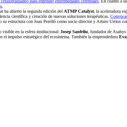
o cefalorraquídeo para entender enfermedades cerebrales
. En cuanto a l
os
.
t ha abierto la segunda edición del
ATMP Catalyst
, la aceleradora e
celencia científica y creación de nuevas soluciones terapéuticas.
Convocato
o su estructura con Joan Perelló como socio director y Arturo Urrios c
visible en la esfera institucional:
Josep Sanfeliu
, fundador de Asabys
 en el impulso estratégico del ecosistema. También la emprendedora
Eva