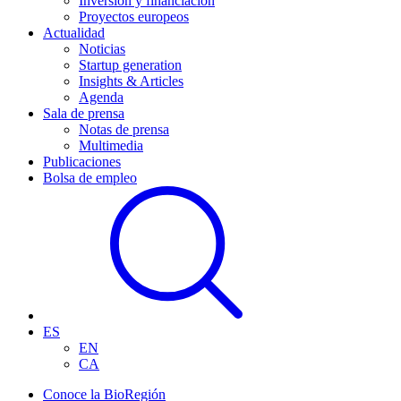
Inversión y financiación
Proyectos europeos
Actualidad
Noticias
Startup generation
Insights & Articles
Agenda
Sala de prensa
Notas de prensa
Multimedia
Publicaciones
Bolsa de empleo
ES
EN
CA
Conoce la BioRegión