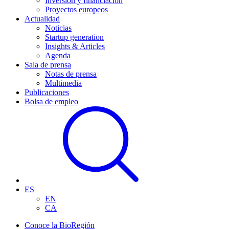
Inversión y financiación
Proyectos europeos
Actualidad
Noticias
Startup generation
Insights & Articles
Agenda
Sala de prensa
Notas de prensa
Multimedia
Publicaciones
Bolsa de empleo
ES
EN
CA
Conoce la BioRegión