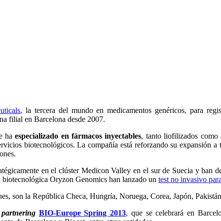
ticals
, la tercera del mundo en medicamentos genéricos, para regis
na filial en Barcelona desde 2007.
e ha
especializado en fármacos inyectables
, tanto liofilizados como
ervicios biotecnológicos. La compañía está reforzando su expansión a t
ones.
tégicamente en el clúster Medicon Valley en el sur de Suecia y han des
n la biotecnológica Oryzon Genomics han lanzado un
test no invasivo par
nes, son la República Checa, Hungría, Noruega, Corea, Japón, Pakistán
e
partnering
BIO-Europe Spring 2013
, que se celebrará en Barcel