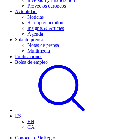
Inversión y financiación
Proyectos europeos
Actualidad
Noticias
Startup generation
Insights & Articles
Agenda
Sala de prensa
Notas de prensa
Multimedia
Publicaciones
Bolsa de empleo
ES
EN
CA
Conoce la BioRegión