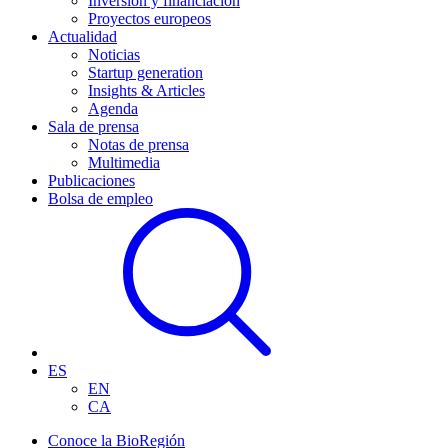
Inversión y financiación
Proyectos europeos
Actualidad
Noticias
Startup generation
Insights & Articles
Agenda
Sala de prensa
Notas de prensa
Multimedia
Publicaciones
Bolsa de empleo
ES
EN
CA
Conoce la BioRegión