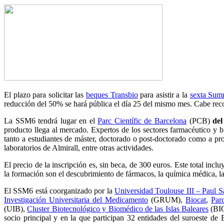
El plazo para solicitar las
beques Transbio
para asistir a la
sexta Sum
reducción del 50% se hará pública el día 25 del mismo mes. Cabe record
La SSM6 tendrá lugar en el
Parc Científic de Barcelona
(PCB)
del
producto llega al mercado. Expertos de los sectores farmacéutico y 
tanto a estudiantes de máster, doctorado o post-doctorado como a pro
laboratorios de Almirall, entre otras actividades.
El precio de la inscripción es, sin beca, de 300 euros. Este total inclu
la formación son el descubrimiento de fármacos, la química médica, la t
El SSM6 está coorganizado por la
Universidad Toulouse III – Paul S
Investigación Universitaria del Medicamento
(GRUM),
Biocat
,
Par
(UIB),
Cluster Biotecnológico y Biomédico de las Islas Baleares
(BI
socio principal y en la que participan 32 entidades del suroeste d