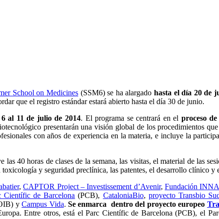
mer School on Medicines
(SSM6) se ha alargado
hasta el día 20 de j
ar que el registro estándar estará abierto hasta el día 30 de junio.
 6 al 11 de julio de 2014
. El programa se centrará en el
proceso de
biotecnológico presentarán una visión global de los procedimientos q
fesionales con años de experiencia en la materia, e incluye la partici
ye las 40 horas de clases de la semana, las visitas, el material de las s
oxicología y seguridad preclínica, las patentes, el desarrollo clínico y
abatier
,
CAPTOR Project – Investissement d’Avenir
,
Fundación INNA
c Científic de Barcelona
(PCB),
CataloniaBio
,
proyecto Transbio Su
OIB) y
Campus Vida
.
Se enmarca dentro del proyecto europeo
Tra
e Europa. Entre otros, está el Parc Científic de Barcelona (PCB), e