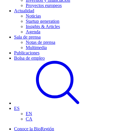
Inversión y financiación
Proyectos europeos
Actualidad
Noticias
Startup generation
Insights & Articles
Agenda
Sala de prensa
Notas de prensa
Multimedia
Publicaciones
Bolsa de empleo
ES
EN
CA
Conoce la BioRegión