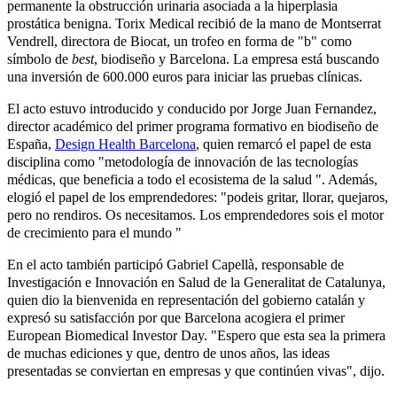
permanente la obstrucción urinaria asociada a la hiperplasia
prostática benigna. Torix Medical recibió de la mano de Montserrat
Vendrell, directora de Biocat, un trofeo en forma de "b" como
símbolo de
best
, biodiseño y Barcelona. La empresa está buscando
una inversión de 600.000 euros para iniciar las pruebas clínicas.
El acto estuvo introducido y conducido por Jorge Juan Fernandez,
director académico del primer programa formativo en biodiseño de
España,
Design Health Barcelona
, quien remarcó el papel de esta
disciplina como "metodología de innovación de las tecnologías
médicas, que beneficia a todo el ecosistema de la salud ". Además,
elogió el papel de los emprendedores: "podeis gritar, llorar, quejaros,
pero no rendiros. Os necesitamos. Los emprendedores sois el motor
de crecimiento para el mundo "
En el acto también participó Gabriel Capellà, responsable de
Investigación e Innovación en Salud de la
Generalitat de Catalunya
,
quien dio la bienvenida en representación del gobierno catalán y
expresó su satisfacción por que Barcelona acogiera el primer
European Biomedical Investor Day. "Espero que esta sea la primera
de muchas ediciones y que, dentro de unos años, las ideas
presentadas se conviertan en empresas y que continúen vivas", dijo.