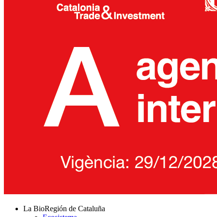
La BioRegión de Cataluña