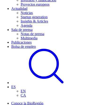
Inversión y financiación
Proyectos europeos
Actualidad
Noticias
Startup generation
Insights & Articles
Agenda
Sala de prensa
Notas de prensa
Multimedia
Publicaciones
Bolsa de empleo
ES
EN
CA
Conoce la BioRegión