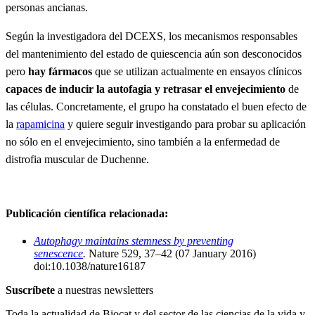
personas ancianas.
Según la investigadora del DCEXS, los mecanismos responsables
del mantenimiento del estado de quiescencia aún son desconocidos
pero
hay fármacos
que se utilizan actualmente en ensayos clínicos
capaces de inducir la autofagia y retrasar el envejecimiento
de
las células. Concretamente, el grupo ha constatado el buen efecto de
la
rapamicina
y quiere seguir investigando para probar su aplicación
no sólo en el envejecimiento, sino también a la enfermedad de
distrofia muscular de Duchenne.
Publicación científica relacionada:
Autophagy maintains stemness by preventing
senescence
.
Nature 529, 37–42 (07 January 2016)
doi:10.1038/nature16187
Suscríbete
a nuestras newsletters
Toda la actualidad de Biocat y del sector de las ciencias de la vida y