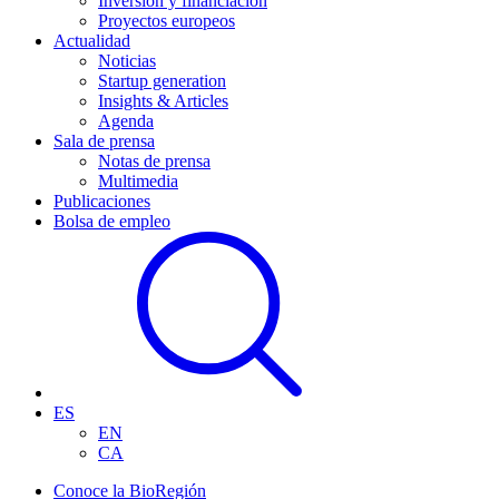
Inversión y financiación
Proyectos europeos
Actualidad
Noticias
Startup generation
Insights & Articles
Agenda
Sala de prensa
Notas de prensa
Multimedia
Publicaciones
Bolsa de empleo
ES
EN
CA
Conoce la BioRegión