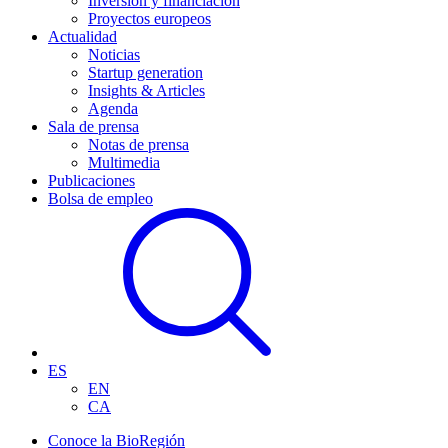
Inversión y financiación
Proyectos europeos
Actualidad
Noticias
Startup generation
Insights & Articles
Agenda
Sala de prensa
Notas de prensa
Multimedia
Publicaciones
Bolsa de empleo
ES
EN
CA
Conoce la BioRegión