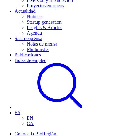
Inversión y financiación
Proyectos europeos
Actualidad
Noticias
Startup generation
Insights & Articles
Agenda
Sala de prensa
Notas de prensa
Multimedia
Publicaciones
Bolsa de empleo
ES
EN
CA
Conoce la BioRegión