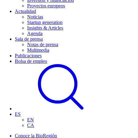
Inversión y financiación
Proyectos europeos
Actualidad
Noticias
Startup generation
Insights & Articles
Agenda
Sala de prensa
Notas de prensa
Multimedia
Publicaciones
Bolsa de empleo
ES
EN
CA
Conoce la BioRegión