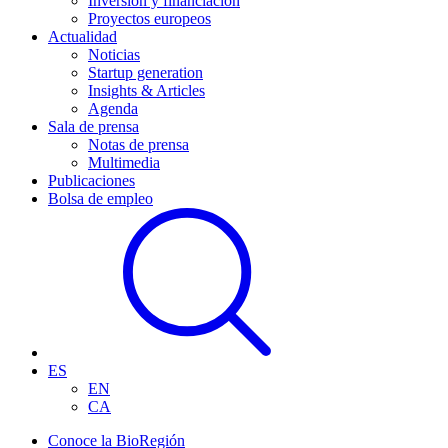
Inversión y financiación
Proyectos europeos
Actualidad
Noticias
Startup generation
Insights & Articles
Agenda
Sala de prensa
Notas de prensa
Multimedia
Publicaciones
Bolsa de empleo
ES
EN
CA
Conoce la BioRegión