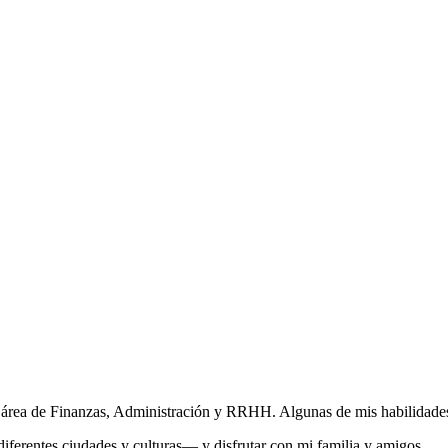
 área de Finanzas, Administración y RRHH. Algunas de mis habilidades 
iferentes ciudades y culturas— y disfrutar con mi familia y amigos.