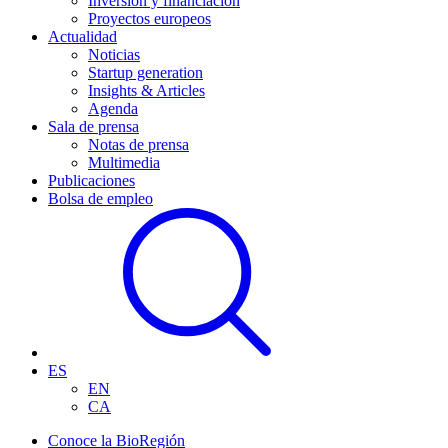
Inversión y financiación
Proyectos europeos
Actualidad
Noticias
Startup generation
Insights & Articles
Agenda
Sala de prensa
Notas de prensa
Multimedia
Publicaciones
Bolsa de empleo
ES
EN
CA
Conoce la BioRegión