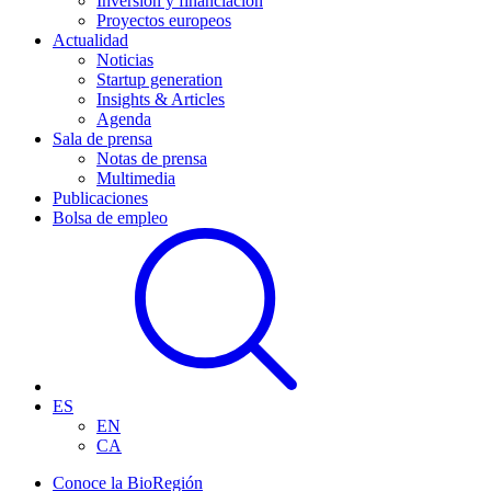
Inversión y financiación
Proyectos europeos
Actualidad
Noticias
Startup generation
Insights & Articles
Agenda
Sala de prensa
Notas de prensa
Multimedia
Publicaciones
Bolsa de empleo
ES
EN
CA
Conoce la BioRegión