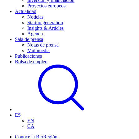
Inversión y financiación
Proyectos europeos
Actualidad
Noticias
Startup generation
Insights & Articles
Agenda
Sala de prensa
Notas de prensa
Multimedia
Publicaciones
Bolsa de empleo
ES
EN
CA
Conoce la BioRegión