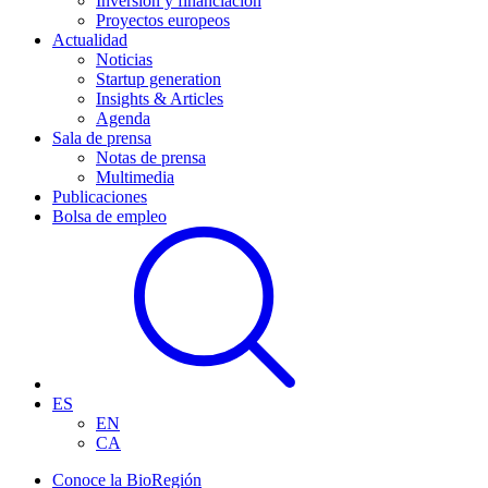
Inversión y financiación
Proyectos europeos
Actualidad
Noticias
Startup generation
Insights & Articles
Agenda
Sala de prensa
Notas de prensa
Multimedia
Publicaciones
Bolsa de empleo
ES
EN
CA
Conoce la BioRegión