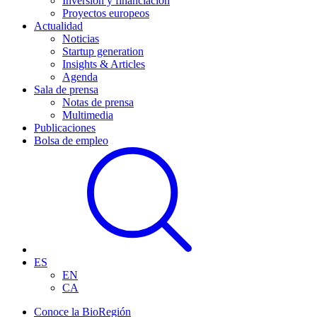
Inversión y financiación
Proyectos europeos
Actualidad
Noticias
Startup generation
Insights & Articles
Agenda
Sala de prensa
Notas de prensa
Multimedia
Publicaciones
Bolsa de empleo
ES
EN
CA
Conoce la BioRegión