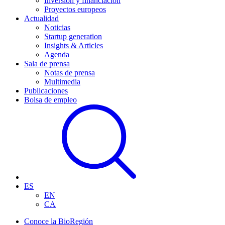
Inversión y financiación
Proyectos europeos
Actualidad
Noticias
Startup generation
Insights & Articles
Agenda
Sala de prensa
Notas de prensa
Multimedia
Publicaciones
Bolsa de empleo
ES
EN
CA
Conoce la BioRegión