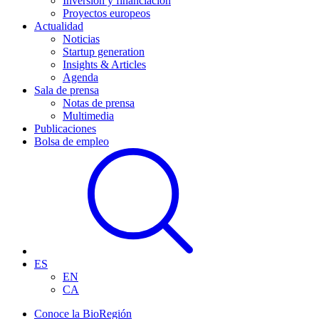
Inversión y financiación
Proyectos europeos
Actualidad
Noticias
Startup generation
Insights & Articles
Agenda
Sala de prensa
Notas de prensa
Multimedia
Publicaciones
Bolsa de empleo
ES
EN
CA
Conoce la BioRegión