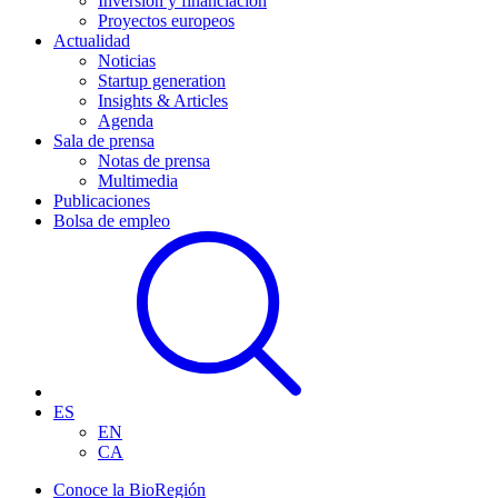
Inversión y financiación
Proyectos europeos
Actualidad
Noticias
Startup generation
Insights & Articles
Agenda
Sala de prensa
Notas de prensa
Multimedia
Publicaciones
Bolsa de empleo
ES
EN
CA
Conoce la BioRegión