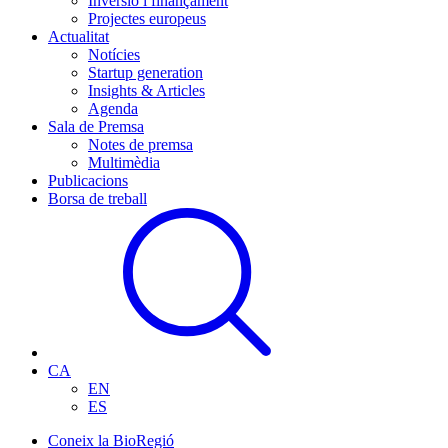
Inversió i finançament
Projectes europeus
Actualitat
Notícies
Startup generation
Insights & Articles
Agenda
Sala de Premsa
Notes de premsa
Multimèdia
Publicacions
Borsa de treball
CA
EN
ES
Coneix la BioRegió